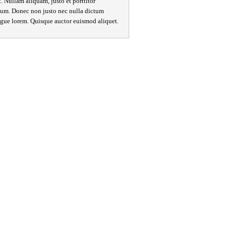
t. Nullam aliquam, justo et porttitor
ipsum. Donec non justo nec nulla dictum
ongue lorem. Quisque auctor euismod aliquet.