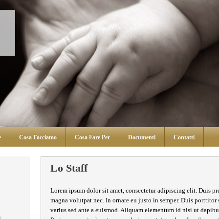
i
e
Cosa Facciamo
Cosa Fare Per
Documenti
Contatti
Lo Staff
Lorem ipsum dolor sit amet, consectetur adipiscing elit. Duis pr
magna volutpat nec. In ornare eu justo in semper. Duis porttitor
varius sed ante a euismod. Aliquam elementum id nisi ut dapibus
l