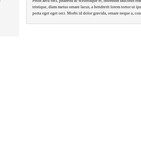
Proin arcu orci, pharetra ac scelerisque et, interdum faucibus era
tristique, diam metus ornare lacus, a hendrerit lorem tortor ut 
porta eget eget orci. Morbi id dolor gravida, ornare neque a, c