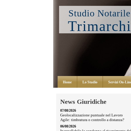
Studio Notarile
Trimarch
Home
Lo Studio
Servizi On-Lin
News Giuridiche
07/08/2026
Geolocalizzazione puntuale nel Lavoro
Agile: timbratura o controllo a distanza?
06/08/2026
Inappellabile la condanna al risarcimento de